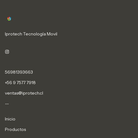
Iprotech Tecnología Movil
56981393663
+56 9 7577 7918
ventas@iprotech.cl
--
Inicio
Productos