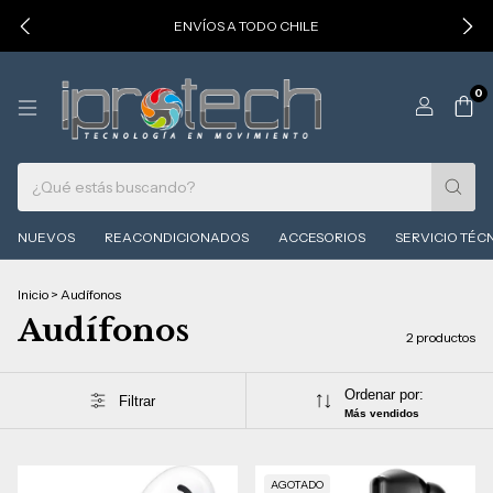
ENVÍOS A TODO CHILE
0
NUEVOS
REACONDICIONADOS
ACCESORIOS
SERVICIO TÉC
Inicio
>
Audífonos
Audífonos
2 productos
Ordenar por:
Filtrar
Más vendidos
AGOTADO