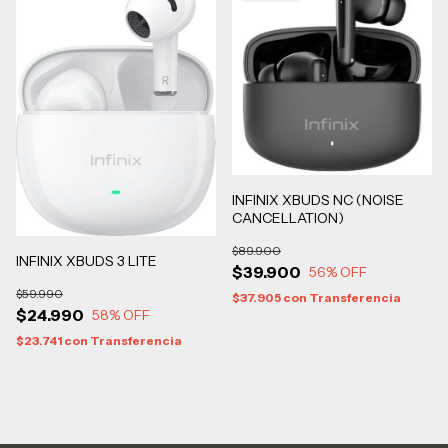
INFINIX XBUDS NC (NOISE
CANCELLATION)
$89.900
INFINIX XBUDS 3 LITE
$39.900
56
% OFF
$59.990
$37.905
con
Transferencia
$24.990
58
% OFF
$23.741
con
Transferencia