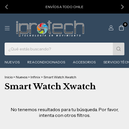
ENVÍOS A TODO CHILE
0
NUEVOS
REACONDICIONADOS
ACCESORIOS
SERVICIO TÉC
Inicio
>
Nuevos
>
Infinix
>
Smart Watch Xwatch
Smart Watch Xwatch
No tenemos resultados para tu búsqueda. Por favor,
intenta con otros filtros.