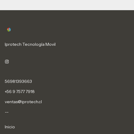
Iprotech Tecnología Movil
56981393663
+56 9 7577 7918
ventas@iprotech.cl
--
Inicio