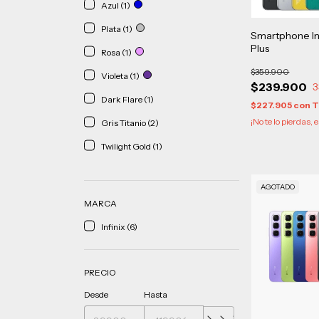
Azul (1)
Plata (1)
Smartphone In
Plus
Rosa (1)
$359.900
Violeta (1)
$239.900
3
Dark Flare (1)
$227.905
con
T
¡No te lo pierdas, e
Gris Titanio (2)
Twilight Gold (1)
AGOTADO
MARCA
Infinix (6)
PRECIO
Desde
Hasta