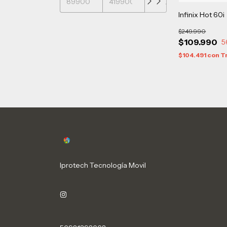
Infinix Hot 60i
$249.990
$109.990
5
$104.491
con
T
Iprotech Tecnología Movil