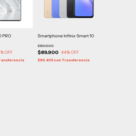
50 PRO
Smartphone Infinix Smart 10
$159.900
$89.900
5
% OFF
44
% OFF
ransferencia
$85.405
con
Transferencia