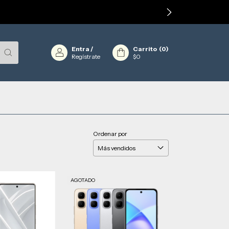
Entra
/
Carrito
(
0
)
Regístrate
$0
Ordenar por
AGOTADO