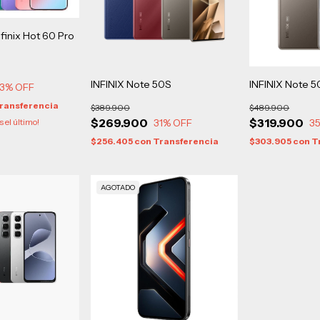
finix Hot 60 Pro
INFINIX Note 50S
INFINIX Note 
3
% OFF
ransferencia
$389.900
$489.900
$269.900
$319.900
s el último!
31
% OFF
3
$256.405
con
Transferencia
$303.905
con
T
AGOTADO