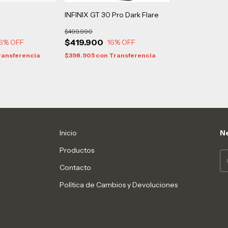
INFINIX GT 30 Pro Dark Flare
$499.990
$419.900
6
% OFF
16
% OFF
ransferencia
$398.905
con
Transferencia
Inicio
Ne
Productos
Contacto
Política de Cambios y Devoluciones