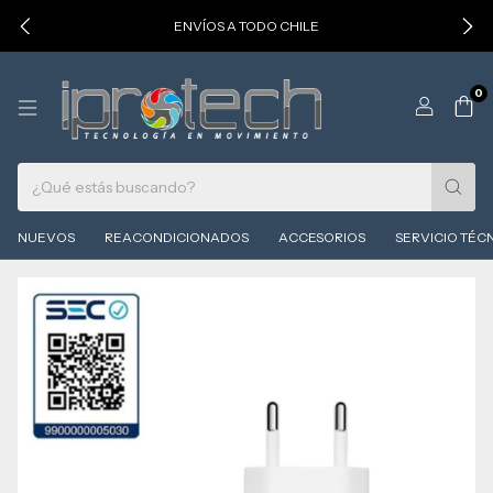
ENVÍOS A TODO CHILE
0
NUEVOS
REACONDICIONADOS
ACCESORIOS
SERVICIO TÉC