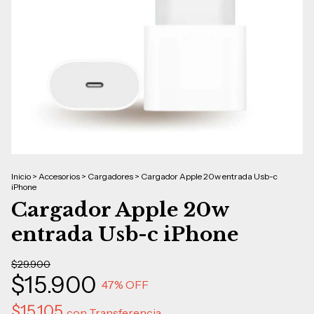
Inicio
>
Accesorios
>
Cargadores
>
Cargador Apple 20w entrada Usb-c
iPhone
Cargador Apple 20w
entrada Usb-c iPhone
$29.900
$15.900
47
% OFF
$15.105
con
Transferencia