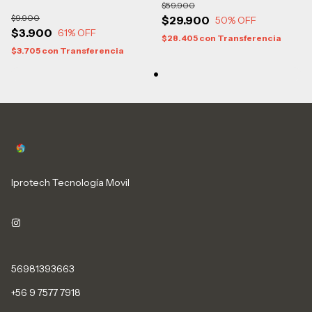
$59.900
$9.900
$29.900
50
% OFF
$3.900
61
% OFF
$28.405
con
Transferencia
$3.705
con
Transferencia
Iprotech Tecnología Movil
56981393663
+56 9 7577 7918